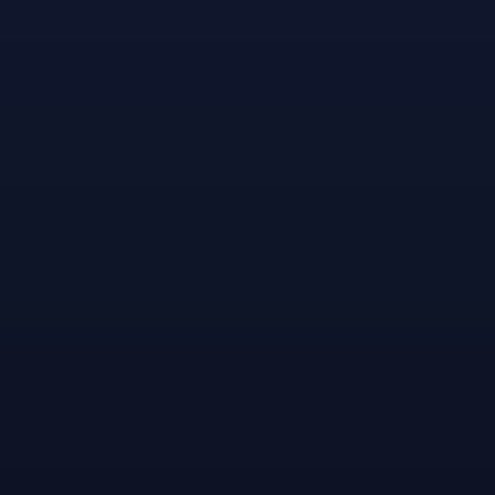
册服务致力于打造高端精品游戏，秉承“以产品体验为核心，以创