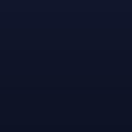
新产品为目标”的理念，深度挖掘广大玩家的需求，通过专业化