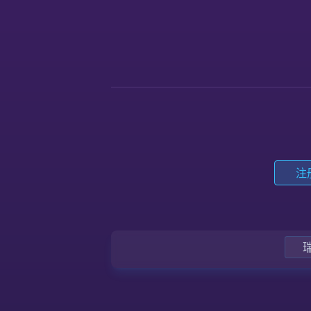
跳转到内容
天火官方注册服务
首页
企业概述
新闻中心
产品中心
联络我们
商用用户